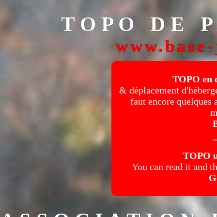
T O P O D E P A
www.base-
TOPO en c
& déplacement d'hébergem
faut encore quelques 
m
B
TOPO up
You can read it and th
G