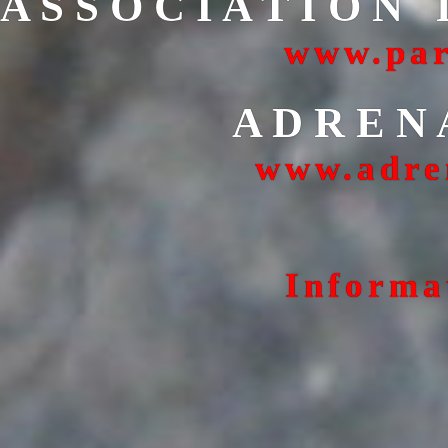
A S S O C I A T I O N 
www.par
A D R E N 
www.adre
Informa