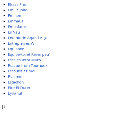
Elssas Frei
Emilie jolie
Eminem
Emmaüs
Empalator
En Vau
Entanterin Aganti Aiço
Entrepierres W
Equinoxe
Equipe-toi et Revin peu'
Escales Intra Muro
Escape from Tournoux
Escouissiez moi
Essemie
Estachon
Etre Et Durer
Eydahut
F