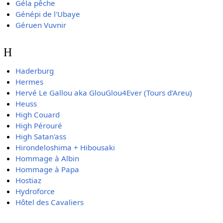
Géla pêche
Génépi de l'Ubaye
Géruen Vuvnir
H
Haderburg
Hermes
Hervé Le Gallou aka GlouGlou4Ever (Tours d'Areu)
Heuss
High Couard
High Pérouré
High Satan'ass
Hirondeloshima + Hibousaki
Hommage à Albin
Hommage à Papa
Hostiaz
Hydroforce
Hôtel des Cavaliers