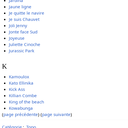
Jardina
Jaune ligne
Je quitte le navire
Je suis Chauvet
Joli Jenny
Jonte face Sud
Joyeuse
Juliette Cinoche
Jurassic Park
K
Kamoulox
Kato Ellinika
Kick Ass
Killian Combe
King of the beach
Kowabunga
(
page précédente
) (
page suivante
)
Catégorie
:
Topo