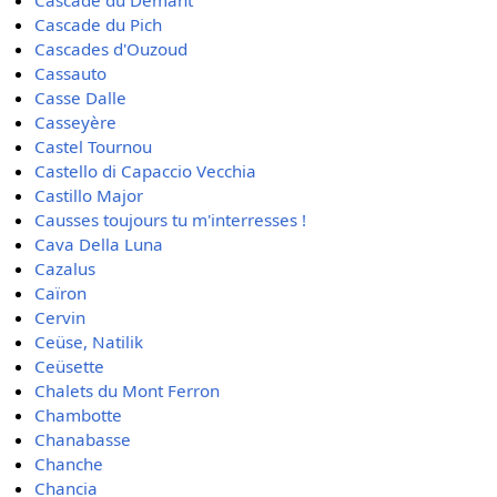
Cascade du Démant
Cascade du Pich
Cascades d'Ouzoud
Cassauto
Casse Dalle
Casseyère
Castel Tournou
Castello di Capaccio Vecchia
Castillo Major
Causses toujours tu m'interresses !
Cava Della Luna
Cazalus
Caïron
Cervin
Ceüse, Natilik
Ceüsette
Chalets du Mont Ferron
Chambotte
Chanabasse
Chanche
Chancia