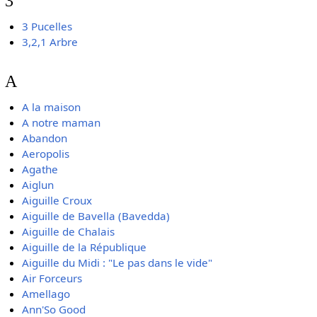
3
3 Pucelles
3,2,1 Arbre
A
A la maison
A notre maman
Abandon
Aeropolis
Agathe
Aiglun
Aiguille Croux
Aiguille de Bavella (Bavedda)
Aiguille de Chalais
Aiguille de la République
Aiguille du Midi : "Le pas dans le vide"
Air Forceurs
Amellago
Ann'So Good