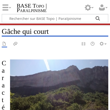
BASE Topo |
Paralpinisme
Gâche qui court
C
a
r
a
c
t
é