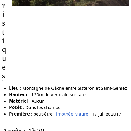
r
i
s
t
i
q
u
e
s
Lieu
: Montagne de Gâche entre Sisteron et Saint-Geniez
Hauteur
: 120m de verticale sur talus
Matériel
: Aucun
Posés
: Dans les champs
Première
: peut-être
Timothée Maurel
, 17 juillet 2017