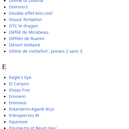
Doline of Didima
Domino's
Double effet kiss cool
Douce Tentation
DTC le dragon
Défilé de Mirabeau
Défilés de Ruoms
Désert Solitaire
Dôme de rochefort : Jamais 2 sans 3
E
Eagle's Eye
El Canyon
Elssas Frei
Eminem
Emmaüs
Entanterin Aganti Aiço
Entrepierres W
Equinoxe
Equipe-toi et Revin peu'