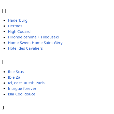
H
Haderburg
Hermes
High Couard
Hirondeloshima + Hibousaki
Home Sweet Home Saint-Géry
Hôtel des Cavaliers
I
Ibie Scus
Ibie Za
Ici, c'est "aussi" Paris !
Intrigue forever
Isla Cool douce
J