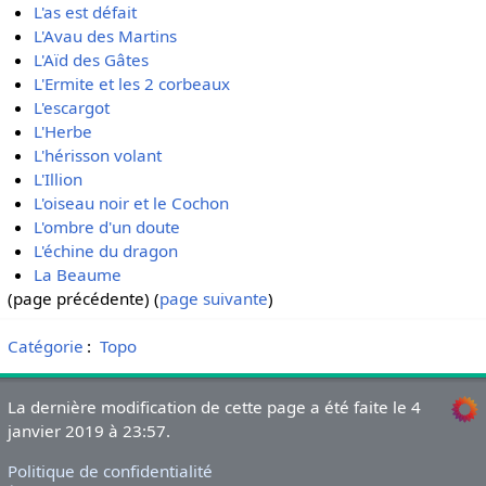
L'as est défait
L'Avau des Martins
L'Aïd des Gâtes
L'Ermite et les 2 corbeaux
L'escargot
L'Herbe
L'hérisson volant
L'Illion
L'oiseau noir et le Cochon
L'ombre d'un doute
L'échine du dragon
La Beaume
(page précédente) (
page suivante
)
Catégorie
:
Topo
La dernière modification de cette page a été faite le 4
janvier 2019 à 23:57.
Politique de confidentialité